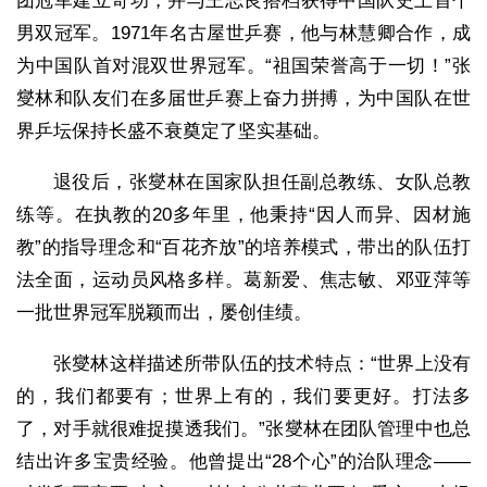
团冠军建立奇功，并与王志良搭档获得中国队史上首个
男双冠军。1971年名古屋世乒赛，他与林慧卿合作，成
为中国队首对混双世界冠军。“祖国荣誉高于一切！”张
燮林和队友们在多届世乒赛上奋力拼搏，为中国队在世
界乒坛保持长盛不衰奠定了坚实基础。
退役后，张燮林在国家队担任副总教练、女队总教
练等。在执教的20多年里，他秉持“因人而异、因材施
教”的指导理念和“百花齐放”的培养模式，带出的队伍打
法全面，运动员风格多样。葛新爱、焦志敏、邓亚萍等
一批世界冠军脱颖而出，屡创佳绩。
张燮林这样描述所带队伍的技术特点：“世界上没有
的，我们都要有；世界上有的，我们要更好。打法多
了，对手就很难捉摸透我们。”张燮林在团队管理中也总
结出许多宝贵经验。他曾提出“28个心”的治队理念――