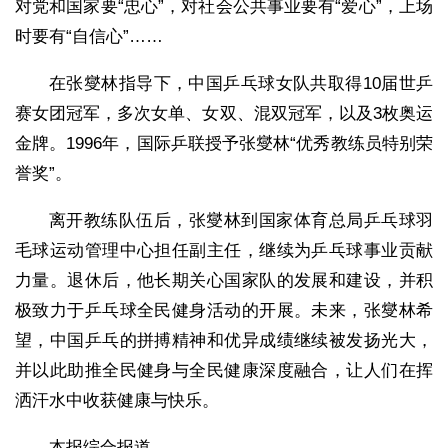
对党和国家要“忠心”，对社会公共事业要有“爱心”，上场
时要有“自信心”……
在张燮林指导下，中国乒乓球女队共取得10届世乒
赛女团冠军，多次女单、女双、混双冠军，以及3枚奥运
金牌。1996年，国际乒联授予张燮林“优秀教练员特别荣
誉奖”。
离开教练队伍后，张燮林到国家体育总局乒乓球羽
毛球运动管理中心担任副主任，继续为乒乓球事业贡献
力量。退休后，他长期关心国家队的发展和建设，并积
极致力于乒乓球全民健身活动的开展。未来，张燮林希
望，中国乒乓的拼搏精神和优异成绩继续被发扬光大，
并以此助推全民健身与全民健康深度融合，让人们在挥
洒汗水中收获健康与快乐。
本报综合报道