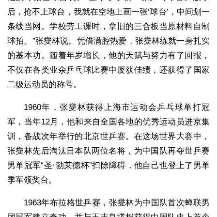
后，抢不上球台，我就在空地上画一张‘球台’，中间划一
条线当网。学校劳工课时，拿旧的三合板当原材料自制
球拍。”张燮林说。凭借满腔热爱，张燮林练就一身扎实
的基本功。随着年岁增长，他的天赋与努力有了回报，
不仅在各类业余乒乓球比赛中屡获佳绩，还获得了国家
二级运动员的称号。
1960年，张燮林获得上海市运动会乒乓球单打冠
军，当年12月，他和来自全国各地的优秀运动员进京集
训，备战次年举行的北京世乒赛。在这场世界大赛中，
张燮林先后淘汰日本队两位名将，为中国队再夺世乒赛
男单冠军“圣·勃莱德杯”扫除障碍，他自己也登上了男单
季军领奖台。
1963年布拉格世乒赛，张燮林为中国队首次蝉联男