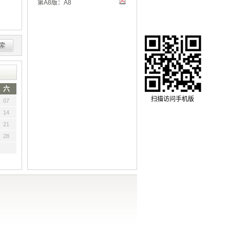
第A8版：A8
六
扫描访问手机版
07
14
21
28