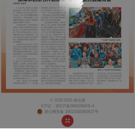
© 2020-2025 体坛报
ICP证：
浙ICP备09062994号-4
浙公网安备 33010302003527号
https://www.ttb0571.com/Content/weixinlogo.png
体坛报
http://mobile.ttb0571.com/content/2026-02/05/edition40726_A3.html