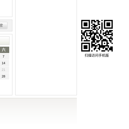
六
扫描访问手机版
7
14
21
28