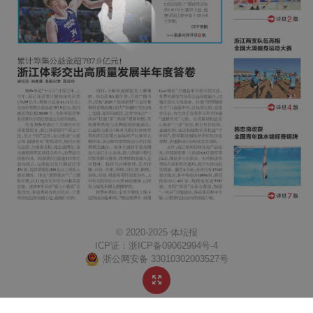
© 2020-2025 体坛报
ICP证：
浙ICP备09062994号-4
浙公网安备 33010302003527号
https://www.ttb0571.com/Content/weixinlogo.png
体坛报
http://mobile.ttb0571.com/content/2026-07/07