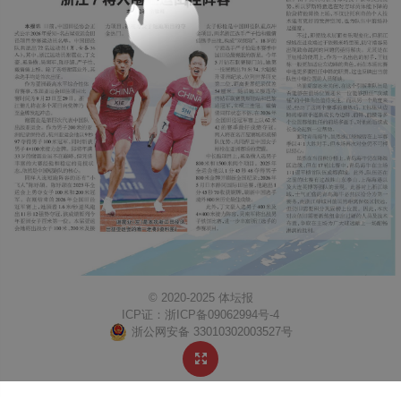
© 2020-2025 体坛报
ICP证：
浙ICP备09062994号-4
浙公网安备 33010302003527号
https://www.ttb0571.com/Content/weixinlogo.png
体坛报
http://mobile.ttb0571.com/content/2026-07/07/edition41191_A7.html